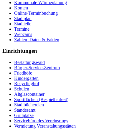
Kommunale Wärmeplanung
Konten
Online-Terminbuchung
Stadtplan
Stadtteile
Termine
Webcams
Zahlen, Daten & Fakten
Einrichtungen
Bestattungswald
Bürger-Service-Zentrum
Friedhöfe
Kindergärten
Recyclinghof
Schulen
Altglascontainer
Sportflächen (Bespielbarkeit)
Stadtbüchereien
Standesamt
Grillplätze
Servicebüro des Vereinsrings
Vermietung Veranstaltungsstätten