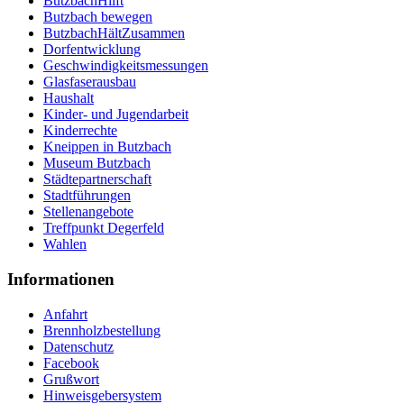
ButzbachHilft
Butzbach bewegen
ButzbachHältZusammen
Dorfentwicklung
Geschwindigkeitsmessungen
Glasfaserausbau
Haushalt
Kinder- und Jugendarbeit
Kinderrechte
Kneippen in Butzbach
Museum Butzbach
Städtepartnerschaft
Stadtführungen
Stellenangebote
Treffpunkt Degerfeld
Wahlen
Informationen
Anfahrt
Brennholzbestellung
Datenschutz
Facebook
Grußwort
Hinweisgebersystem