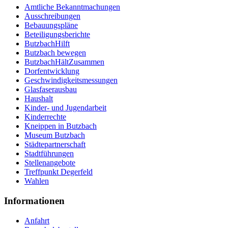
Amtliche Bekanntmachungen
Ausschreibungen
Bebauungspläne
Beteiligungsberichte
ButzbachHilft
Butzbach bewegen
ButzbachHältZusammen
Dorfentwicklung
Geschwindigkeitsmessungen
Glasfaserausbau
Haushalt
Kinder- und Jugendarbeit
Kinderrechte
Kneippen in Butzbach
Museum Butzbach
Städtepartnerschaft
Stadtführungen
Stellenangebote
Treffpunkt Degerfeld
Wahlen
Informationen
Anfahrt