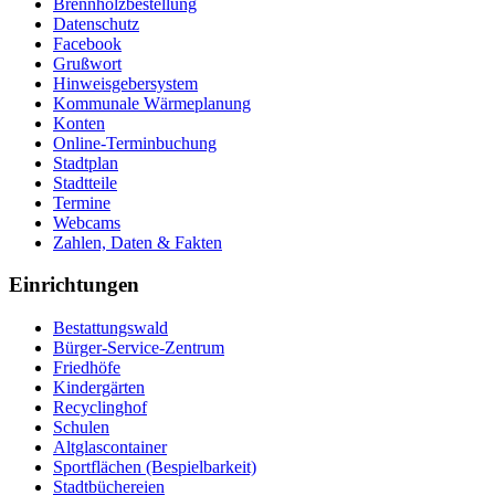
Brennholzbestellung
Datenschutz
Facebook
Grußwort
Hinweisgebersystem
Kommunale Wärmeplanung
Konten
Online-Terminbuchung
Stadtplan
Stadtteile
Termine
Webcams
Zahlen, Daten & Fakten
Einrichtungen
Bestattungswald
Bürger-Service-Zentrum
Friedhöfe
Kindergärten
Recyclinghof
Schulen
Altglascontainer
Sportflächen (Bespielbarkeit)
Stadtbüchereien