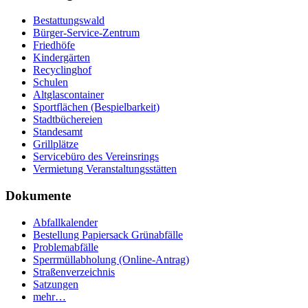
Bestattungswald
Bürger-Service-Zentrum
Friedhöfe
Kindergärten
Recyclinghof
Schulen
Altglascontainer
Sportflächen (Bespielbarkeit)
Stadtbüchereien
Standesamt
Grillplätze
Servicebüro des Vereinsrings
Vermietung Veranstaltungsstätten
Dokumente
Abfallkalender
Bestellung Papiersack Grünabfälle
Problemabfälle
Sperrmüllabholung (Online-Antrag)
Straßenverzeichnis
Satzungen
mehr…