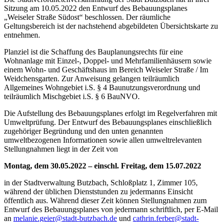
Sitzung am 10.05.2022 den Entwurf des Bebauungsplanes
„Weiseler Straße Südost“ beschlossen. Der räumliche
Geltungsbereich ist der nachstehend abgebildeten Übersichtskarte zu
entnehmen.
Planziel ist die Schaffung des Bauplanungsrechts für eine
Wohnanlage mit Einzel-, Doppel- und Mehrfamilienhäusern sowie
einem Wohn- und Geschäftshaus im Bereich Weiseler Straße / Im
Weidchensgarten. Zur Anweisung gelangen teilräumlich
Allgemeines Wohngebiet i.S. § 4 Baunutzungsverordnung und
teilräumlich Mischgebiet i.S. § 6 BauNVO.
Die Aufstellung des Bebauungsplanes erfolgt im Regelverfahren mit
Umweltprüfung. Der Entwurf des Bebauungsplanes einschließlich
zugehöriger Begründung und den unten genannten
umweltbezogenen Informationen sowie allen umweltrelevanten
Stellungnahmen liegt in der Zeit von
Montag, dem 30.05.2022 – einschl. Freitag, dem 15.07.2022
in der Stadtverwaltung Butzbach, Schloßplatz 1, Zimmer 105,
während der üblichen Dienststunden zu jedermanns Einsicht
öffentlich aus. Während dieser Zeit können Stellungnahmen zum
Entwurf des Bebauungsplanes von jedermann schriftlich, per E-Mail
an
melanie.geier@stadt-butzbach.de
und
cathrin.ferber@stadt-