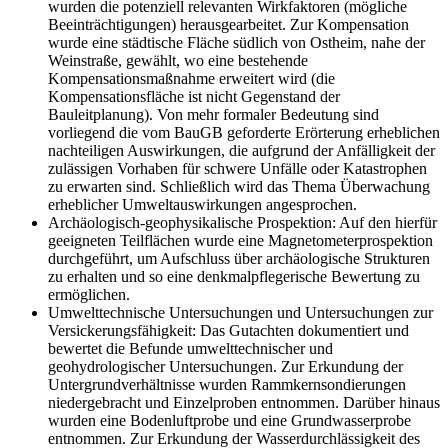
wurden die potenziell relevanten Wirkfaktoren (mögliche
Beeinträchtigungen) herausgearbeitet. Zur Kompensation
wurde eine städtische Fläche südlich von Ostheim, nahe der
Weinstraße, gewählt, wo eine bestehende
Kompensationsmaßnahme erweitert wird (die
Kompensationsfläche ist nicht Gegenstand der
Bauleitplanung). Von mehr formaler Bedeutung sind
vorliegend die vom BauGB geforderte Erörterung erheblichen
nachteiligen Auswirkungen, die aufgrund der Anfälligkeit der
zulässigen Vorhaben für schwere Unfälle oder Katastrophen
zu erwarten sind. Schließlich wird das Thema Überwachung
erheblicher Umweltauswirkungen angesprochen.
Archäologisch-geophysikalische Prospektion: Auf den hierfür
geeigneten Teilflächen wurde eine Magnetometerprospektion
durchgeführt, um Aufschluss über archäologische Strukturen
zu erhalten und so eine denkmalpflegerische Bewertung zu
ermöglichen.
Umwelttechnische Untersuchungen und Untersuchungen zur
Versickerungsfähigkeit: Das Gutachten dokumentiert und
bewertet die Befunde umwelttechnischer und
geohydrologischer Untersuchungen. Zur Erkundung der
Untergrundverhältnisse wurden Rammkernsondierungen
niedergebracht und Einzelproben entnommen. Darüber hinaus
wurden eine Bodenluftprobe und eine Grundwasserprobe
entnommen. Zur Erkundung der Wasserdurchlässigkeit des