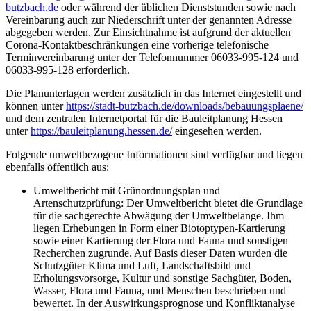
butzbach.de
oder während der üblichen Dienststunden sowie nach
Vereinbarung auch zur Niederschrift unter der genannten Adresse
abgegeben werden. Zur Einsichtnahme ist aufgrund der aktuellen
Corona-Kontaktbeschränkungen eine vorherige telefonische
Terminvereinbarung unter der Telefonnummer 06033-995-124 und
06033-995-128 erforderlich.
Die Planunterlagen werden zusätzlich in das Internet eingestellt und
können unter
https://stadt-butzbach.de/downloads/bebauungsplaene/
und dem zentralen Internetportal für die Bauleitplanung Hessen
unter
https://bauleitplanung.hessen.de/
eingesehen werden.
Folgende umweltbezogene Informationen sind verfügbar und liegen
ebenfalls öffentlich aus:
Umweltbericht mit Grünordnungsplan und
Artenschutzprüfung: Der Umweltbericht bietet die Grundlage
für die sachgerechte Abwägung der Umweltbelange. Ihm
liegen Erhebungen in Form einer Biotoptypen-Kartierung
sowie einer Kartierung der Flora und Fauna und sonstigen
Recherchen zugrunde. Auf Basis dieser Daten wurden die
Schutzgüter Klima und Luft, Landschaftsbild und
Erholungsvorsorge, Kultur und sonstige Sachgüter, Boden,
Wasser, Flora und Fauna, und Menschen beschrieben und
bewertet. In der Auswirkungsprognose und Konfliktanalyse