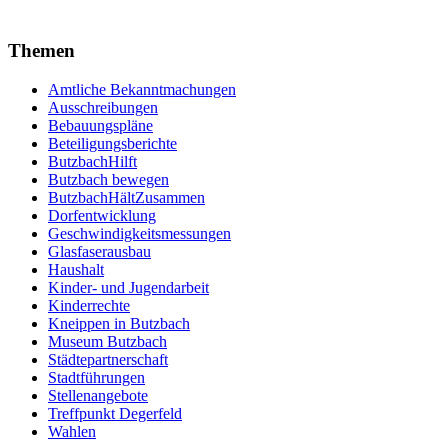
Themen
Amtliche Bekanntmachungen
Ausschreibungen
Bebauungspläne
Beteiligungsberichte
ButzbachHilft
Butzbach bewegen
ButzbachHältZusammen
Dorfentwicklung
Geschwindigkeitsmessungen
Glasfaserausbau
Haushalt
Kinder- und Jugendarbeit
Kinderrechte
Kneippen in Butzbach
Museum Butzbach
Städtepartnerschaft
Stadtführungen
Stellenangebote
Treffpunkt Degerfeld
Wahlen