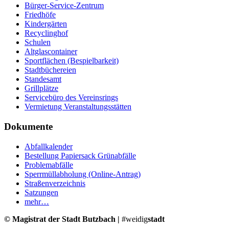
Bürger-Service-Zentrum
Friedhöfe
Kindergärten
Recyclinghof
Schulen
Altglascontainer
Sportflächen (Bespielbarkeit)
Stadtbüchereien
Standesamt
Grillplätze
Servicebüro des Vereinsrings
Vermietung Veranstaltungsstätten
Dokumente
Abfallkalender
Bestellung Papiersack Grünabfälle
Problemabfälle
Sperrmüllabholung (Online-Antrag)
Straßenverzeichnis
Satzungen
mehr…
© Magistrat der Stadt Butzbach |
#weidig
stadt