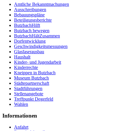
Amtliche Bekanntmachungen
Ausschreibungen
Bebauungspläne
Beteiligungsberichte
ButzbachHilft
Butzbach bewegen
ButzbachHältZusammen
Dorfentwicklung
Geschwindigkeitsmessungen
Glasfaserausbau
Haushalt
Kinder- und Jugendarbeit
Kinderrechte
Kneippen in Butzbach
Museum Butzbach
Städtepartnerschaft
Stadtführungen
Stellenangebote
Treffpunkt Degerfeld
Wahlen
Informationen
Anfahrt