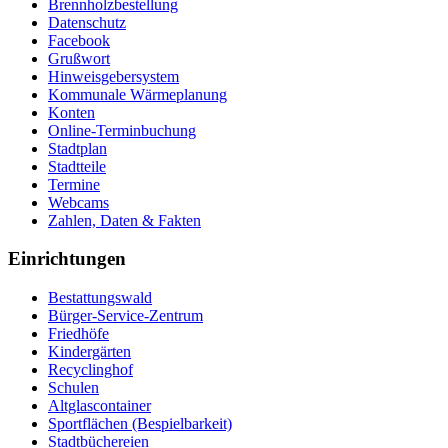
Brennholzbestellung
Datenschutz
Facebook
Grußwort
Hinweisgebersystem
Kommunale Wärmeplanung
Konten
Online-Terminbuchung
Stadtplan
Stadtteile
Termine
Webcams
Zahlen, Daten & Fakten
Einrichtungen
Bestattungswald
Bürger-Service-Zentrum
Friedhöfe
Kindergärten
Recyclinghof
Schulen
Altglascontainer
Sportflächen (Bespielbarkeit)
Stadtbüchereien