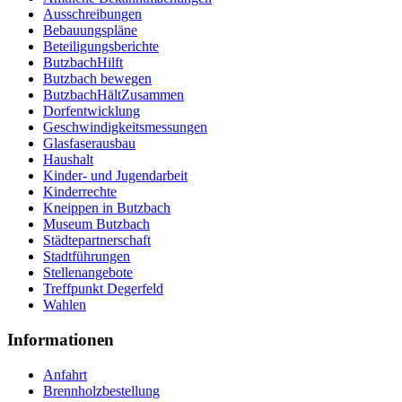
Ausschreibungen
Bebauungspläne
Beteiligungsberichte
ButzbachHilft
Butzbach bewegen
ButzbachHältZusammen
Dorfentwicklung
Geschwindigkeitsmessungen
Glasfaserausbau
Haushalt
Kinder- und Jugendarbeit
Kinderrechte
Kneippen in Butzbach
Museum Butzbach
Städtepartnerschaft
Stadtführungen
Stellenangebote
Treffpunkt Degerfeld
Wahlen
Informationen
Anfahrt
Brennholzbestellung