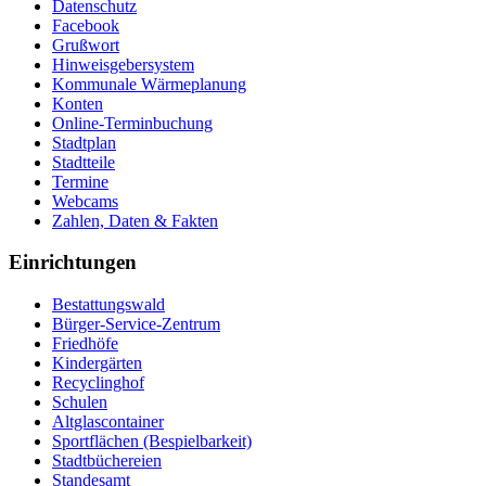
Datenschutz
Facebook
Grußwort
Hinweisgebersystem
Kommunale Wärmeplanung
Konten
Online-Terminbuchung
Stadtplan
Stadtteile
Termine
Webcams
Zahlen, Daten & Fakten
Einrichtungen
Bestattungswald
Bürger-Service-Zentrum
Friedhöfe
Kindergärten
Recyclinghof
Schulen
Altglascontainer
Sportflächen (Bespielbarkeit)
Stadtbüchereien
Standesamt