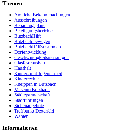
Themen
Amtliche Bekanntmachungen
Ausschreibungen
Bebauungspläne
Beteiligungsberichte
ButzbachHilft
Butzbach bewegen
ButzbachHältZusammen
Dorfentwicklung
Geschwindigkeitsmessungen
Glasfaserausbau
Haushalt
Kinder- und Jugendarbeit
Kinderrechte
Kneippen in Butzbach
Museum Butzbach
Städtepartnerschaft
Stadtführungen
Stellenangebote
Treffpunkt Degerfeld
Wahlen
Informationen