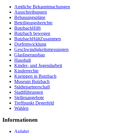
Amtliche Bekanntmachungen
Ausschreibungen
Bebauungspläne
Beteiligungsberichte
ButzbachHilft
Butzbach bewegen
ButzbachHältZusammen
Dorfentwicklung
Geschwindigkeitsmessungen
Glasfaserausbau
Haushalt
Kinder- und Jugendarbeit
Kinderrechte
Kneippen in Butzbach
Museum Butzbach
Städtepartnerschaft
Stadtführungen
Stellenangebote
Treffpunkt Degerfeld
Wahlen
Informationen
Anfahrt