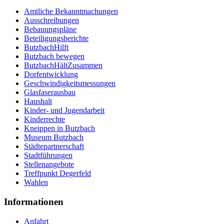
Amtliche Bekanntmachungen
Ausschreibungen
Bebauungspläne
Beteiligungsberichte
ButzbachHilft
Butzbach bewegen
ButzbachHältZusammen
Dorfentwicklung
Geschwindigkeitsmessungen
Glasfaserausbau
Haushalt
Kinder- und Jugendarbeit
Kinderrechte
Kneippen in Butzbach
Museum Butzbach
Städtepartnerschaft
Stadtführungen
Stellenangebote
Treffpunkt Degerfeld
Wahlen
Informationen
Anfahrt