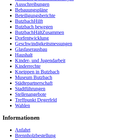
Ausschreibungen
Bebauungspläne
Beteiligungsberichte
ButzbachHilft
Butzbach bewegen
ButzbachHältZusammen
Dorfentwicklung
Geschwindigkeitsmessungen
Glasfaserausbau
Haushalt
Kinder- und Jugendarbeit
Kinderrechte
Kneippen in Butzbach
Museum Butzbach
Städtepartnerschaft
Stadtführungen
Stellenangebote
Treffpunkt Degerfeld
Wahlen
Informationen
Anfahrt
Brennholzbestellung