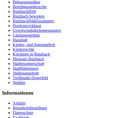
Bebauungspläne
Beteiligungsberichte
ButzbachHilft
Butzbach bewegen
ButzbachHältZusammen
Dorfentwicklung
Geschwindigkeitsmessungen
Glasfaserausbau
Haushalt
Kinder- und Jugendarbeit
Kinderrechte
Kneippen in Butzbach
Museum Butzbach
Städtepartnerschaft
Stadtführungen
Stellenangebote
Treffpunkt Degerfeld
Wahlen
Informationen
Anfahrt
Brennholzbestellung
Datenschutz
Facebook