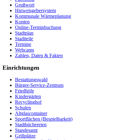
Grußwort
Hinweisgebersystem
Kommunale Wärmeplanung
Konten
Online-Terminbuchung
Stadtplan
Stadtteile
Termine
Webcams
Zahlen, Daten & Fakten
Einrichtungen
Bestattungswald
Bürger-Service-Zentrum
Friedhöfe
Kindergärten
Recyclinghof
Schulen
Altglascontainer
Sportflächen (Bespielbarkeit)
Stadtbüchereien
Standesamt
Grillplätze