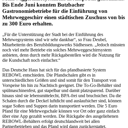
Bis Ende Juni konnten Butzbacher
Gastronomiebetriebe für die Einführung von
Mehrweggeschirr einen städtischen Zuschuss von bis
zu 300 Euro erhalten.
„Für die Unterstützung der Stadt bei der Einführung des
Mehrwegsystems sind wir sehr dankbar“, so Frau Deubel,
Mitarbeiterin des Berufsbildungswerks Südhessen. „Jedoch müssten
noch viel mehr Betriebe ein solches Mehrweggeschirrsystem
anbieten, denn durch mehr Rückgabestellen wird die Nutzung für
die Kundschaft noch einfacher.“
Das Deutsche Haus hat sich für das pfandbasierte System
REBOWL entschieden. Die Pfandschalen gibt es in
unterschiedlichen Größen und sind somit für den Transport von
Vorspeise bis hin zu Nachtisch geeignet. Die To-Go-Behälter sind
spülmaschinenfest, gut stapelbar und damit platzsparend. Darüber
hinaus sind sie lebensmittelecht, BPA-frei und bruchsicher. Da die
Schalen durch die Deckel luftdicht und auslaufsicher sind, können
sogar Soßen und Suppen darin transportiert werden. Die 5 Euro
Pfand für eine Mehrwegschale können vor Ort oder ganz einfach
über eine App gezahlt werden. Die Rückgabe des ausgeliehenen
REBOWL-Behälters erfolgt deutschlandweit bei allen
Partnerbetrieben und das Pfand wird dann zurückerstattet.