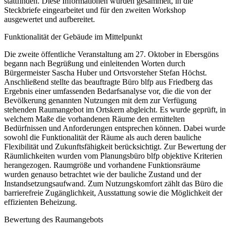
stattfinden. Diese Informationen wurden gesammelt, in die
Steckbriefe eingearbeitet und für den zweiten Workshop
ausgewertet und aufbereitet.
Funktionalität der Gebäude im Mittelpunkt
Die zweite öffentliche Veranstaltung am 27. Oktober in Ebersgöns
begann nach Begrüßung und einleitenden Worten durch
Bürgermeister Sascha Huber und Ortsvorsteher Stefan Höchst.
Anschließend stellte das beauftragte Büro blfp aus Friedberg das
Ergebnis einer umfassenden Bedarfsanalyse vor, die die von der
Bevölkerung genannten Nutzungen mit dem zur Verfügung
stehenden Raumangebot im Ortskern abgleicht. Es wurde geprüft, in
welchem Maße die vorhandenen Räume den ermittelten
Bedürfnissen und Anforderungen entsprechen können. Dabei wurde
sowohl die Funktionalität der Räume als auch deren bauliche
Flexibilität und Zukunftsfähigkeit berücksichtigt. Zur Bewertung der
Räumlichkeiten wurden vom Planungsbüro blfp objektive Kriterien
herangezogen. Raumgröße und vorhandene Funktionsräume
wurden genauso betrachtet wie der bauliche Zustand und der
Instandsetzungsaufwand. Zum Nutzungskomfort zählt das Büro die
barrierefreie Zugänglichkeit, Ausstattung sowie die Möglichkeit der
effizienten Beheizung.
Bewertung des Raumangebots