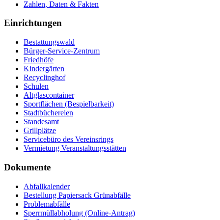
Zahlen, Daten & Fakten
Einrichtungen
Bestattungswald
Bürger-Service-Zentrum
Friedhöfe
Kindergärten
Recyclinghof
Schulen
Altglascontainer
Sportflächen (Bespielbarkeit)
Stadtbüchereien
Standesamt
Grillplätze
Servicebüro des Vereinsrings
Vermietung Veranstaltungsstätten
Dokumente
Abfallkalender
Bestellung Papiersack Grünabfälle
Problemabfälle
Sperrmüllabholung (Online-Antrag)