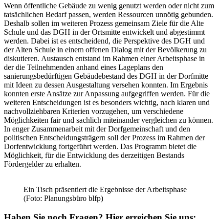
Wenn öffentliche Gebäude zu wenig genutzt werden oder nicht zum
tatsächlichen Bedarf passen, werden Ressourcen unnötig gebunden.
Deshalb sollen im weiteren Prozess gemeinsam Ziele für die Alte
Schule und das DGH in der Ortsmitte entwickelt und abgestimmt
werden. Dabei ist es entscheidend, die Perspektive des DGH und
der Alten Schule in einem offenen Dialog mit der Bevölkerung zu
diskutieren. Austausch entstand im Rahmen einer Arbeitsphase in
der die Teilnehmenden anhand eines Lageplans den
sanierungsbedürftigen Gebäudebestand des DGH in der Dorfmitte
mit Ideen zu dessen Ausgestaltung versehen konnten. Im Ergebnis
konnten erste Ansätze zur Anpassung aufgegriffen werden. Für die
weiteren Entscheidungen ist es besonders wichtig, nach klaren und
nachvollziehbaren Kriterien vorzugehen, um verschiedene
Möglichkeiten fair und sachlich miteinander vergleichen zu können.
In enger Zusammenarbeit mit der Dorfgemeinschaft und den
politischen Entscheidungsträgern soll der Prozess im Rahmen der
Dorfentwicklung fortgeführt werden. Das Programm bietet die
Möglichkeit, für die Entwicklung des derzeitigen Bestands
Fördergelder zu erhalten.
Ein Tisch präsentiert die Ergebnisse der Arbeitsphase
(Foto: Planungsbüro blfp)
Haben Sie noch Fragen?
Hier erreichen Sie uns: