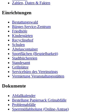
Zahlen, Daten & Fakten
Einrichtungen
Bestattungswald
Bürger-Service-Zentrum
Friedhöfe
Kindergärten
Recyclinghof
Schulen
Altglascontainer
Sportflächen (Bespielbarkeit)
Stadtbüchereien
Standesamt
Grillplätze
Servicebüro des Vereinsrings
Vermietung Veranstaltungsstätten
Dokumente
Abfallkalender
Bestellung Papiersack Grünabfälle
Problemabfälle
Sperrmüllabholung (Online-Antrag)