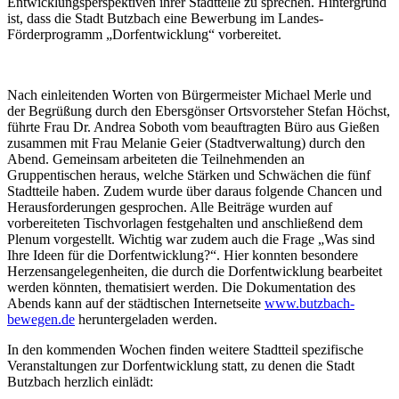
Entwicklungsperspektiven ihrer Stadtteile zu sprechen. Hintergrund
ist, dass die Stadt Butzbach eine Bewerbung im Landes-
Förderprogramm „Dorfentwicklung“ vorbereitet.
Nach einleitenden Worten von Bürgermeister Michael Merle und
der Begrüßung durch den Ebersgönser Ortsvorsteher Stefan Höchst,
führte Frau Dr. Andrea Soboth vom beauftragten Büro aus Gießen
zusammen mit Frau Melanie Geier (Stadtverwaltung) durch den
Abend. Gemeinsam arbeiteten die Teilnehmenden an
Gruppentischen heraus, welche Stärken und Schwächen die fünf
Stadtteile haben. Zudem wurde über daraus folgende Chancen und
Herausforderungen gesprochen. Alle Beiträge wurden auf
vorbereiteten Tischvorlagen festgehalten und anschließend dem
Plenum vorgestellt. Wichtig war zudem auch die Frage „Was sind
Ihre Ideen für die Dorfentwicklung?“. Hier konnten besondere
Herzensangelegenheiten, die durch die Dorfentwicklung bearbeitet
werden könnten, thematisiert werden. Die Dokumentation des
Abends kann auf der städtischen Internetseite
www.butzbach-
bewegen.de
heruntergeladen werden.
In den kommenden Wochen finden weitere Stadtteil spezifische
Veranstaltungen zur Dorfentwicklung statt, zu denen die Stadt
Butzbach herzlich einlädt: