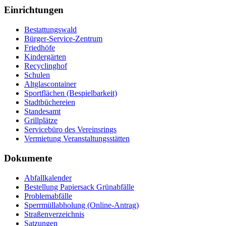
Einrichtungen
Bestattungswald
Bürger-Service-Zentrum
Friedhöfe
Kindergärten
Recyclinghof
Schulen
Altglascontainer
Sportflächen (Bespielbarkeit)
Stadtbüchereien
Standesamt
Grillplätze
Servicebüro des Vereinsrings
Vermietung Veranstaltungsstätten
Dokumente
Abfallkalender
Bestellung Papiersack Grünabfälle
Problemabfälle
Sperrmüllabholung (Online-Antrag)
Straßenverzeichnis
Satzungen