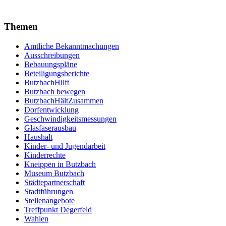
Themen
Amtliche Bekanntmachungen
Ausschreibungen
Bebauungspläne
Beteiligungsberichte
ButzbachHilft
Butzbach bewegen
ButzbachHältZusammen
Dorfentwicklung
Geschwindigkeitsmessungen
Glasfaserausbau
Haushalt
Kinder- und Jugendarbeit
Kinderrechte
Kneippen in Butzbach
Museum Butzbach
Städtepartnerschaft
Stadtführungen
Stellenangebote
Treffpunkt Degerfeld
Wahlen