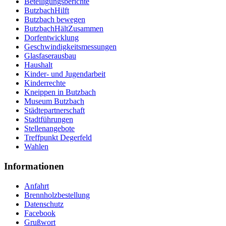
Beteiligungsberichte
ButzbachHilft
Butzbach bewegen
ButzbachHältZusammen
Dorfentwicklung
Geschwindigkeitsmessungen
Glasfaserausbau
Haushalt
Kinder- und Jugendarbeit
Kinderrechte
Kneippen in Butzbach
Museum Butzbach
Städtepartnerschaft
Stadtführungen
Stellenangebote
Treffpunkt Degerfeld
Wahlen
Informationen
Anfahrt
Brennholzbestellung
Datenschutz
Facebook
Grußwort