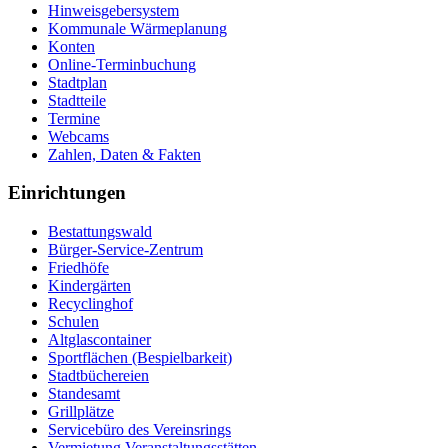
Hinweisgebersystem
Kommunale Wärmeplanung
Konten
Online-Terminbuchung
Stadtplan
Stadtteile
Termine
Webcams
Zahlen, Daten & Fakten
Einrichtungen
Bestattungswald
Bürger-Service-Zentrum
Friedhöfe
Kindergärten
Recyclinghof
Schulen
Altglascontainer
Sportflächen (Bespielbarkeit)
Stadtbüchereien
Standesamt
Grillplätze
Servicebüro des Vereinsrings
Vermietung Veranstaltungsstätten