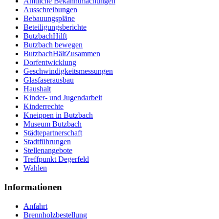
Amtliche Bekanntmachungen
Ausschreibungen
Bebauungspläne
Beteiligungsberichte
ButzbachHilft
Butzbach bewegen
ButzbachHältZusammen
Dorfentwicklung
Geschwindigkeitsmessungen
Glasfaserausbau
Haushalt
Kinder- und Jugendarbeit
Kinderrechte
Kneippen in Butzbach
Museum Butzbach
Städtepartnerschaft
Stadtführungen
Stellenangebote
Treffpunkt Degerfeld
Wahlen
Informationen
Anfahrt
Brennholzbestellung