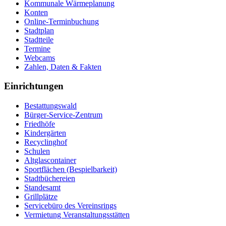
Kommunale Wärmeplanung
Konten
Online-Terminbuchung
Stadtplan
Stadtteile
Termine
Webcams
Zahlen, Daten & Fakten
Einrichtungen
Bestattungswald
Bürger-Service-Zentrum
Friedhöfe
Kindergärten
Recyclinghof
Schulen
Altglascontainer
Sportflächen (Bespielbarkeit)
Stadtbüchereien
Standesamt
Grillplätze
Servicebüro des Vereinsrings
Vermietung Veranstaltungsstätten