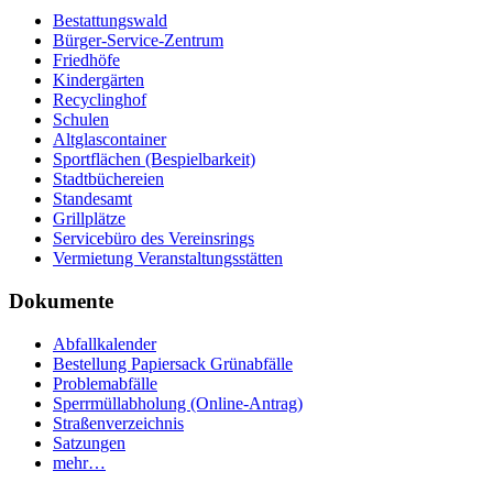
Bestattungswald
Bürger-Service-Zentrum
Friedhöfe
Kindergärten
Recyclinghof
Schulen
Altglascontainer
Sportflächen (Bespielbarkeit)
Stadtbüchereien
Standesamt
Grillplätze
Servicebüro des Vereinsrings
Vermietung Veranstaltungsstätten
Dokumente
Abfallkalender
Bestellung Papiersack Grünabfälle
Problemabfälle
Sperrmüllabholung (Online-Antrag)
Straßenverzeichnis
Satzungen
mehr…