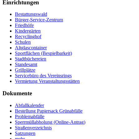
Einrichtungen
Bestattungswald
Bürger-Service-Zentrum
Friedhöfe
Kindergärten
Recyclinghof
Schulen
Altglascontainer
Sportflächen (Bespielbarkeit)
Stadtbüchereien
Standesamt
Grillplätze
Servicebüro des Vereinsrings
Vermietung Veranstaltungsstätten
Dokumente
Abfallkalender
Bestellung Papiersack Grünabfälle
Problemabfälle
Sperrmüllabholung (Online-Antrag)
Straßenverzeichnis
Satzungen
mehr…