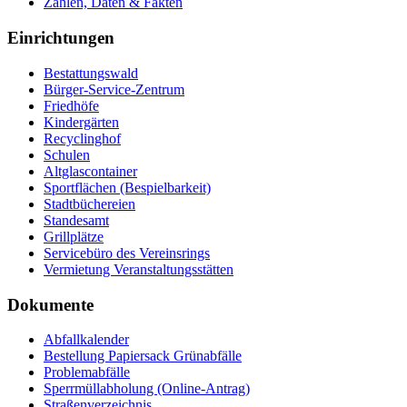
Zahlen, Daten & Fakten
Einrichtungen
Bestattungswald
Bürger-Service-Zentrum
Friedhöfe
Kindergärten
Recyclinghof
Schulen
Altglascontainer
Sportflächen (Bespielbarkeit)
Stadtbüchereien
Standesamt
Grillplätze
Servicebüro des Vereinsrings
Vermietung Veranstaltungsstätten
Dokumente
Abfallkalender
Bestellung Papiersack Grünabfälle
Problemabfälle
Sperrmüllabholung (Online-Antrag)
Straßenverzeichnis