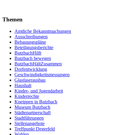
Themen
Amtliche Bekanntmachungen
Ausschreibungen
Bebauungspläne
Beteiligungsberichte
ButzbachHilft
Butzbach bewegen
ButzbachHältZusammen
Dorfentwicklung
Geschwindigkeitsmessungen
Glasfaserausbau
Haushalt
Kinder- und Jugendarbeit
Kinderrechte
Kneippen in Butzbach
Museum Butzbach
Städtepartnerschaft
Stadtführungen
Stellenangebote
Treffpunkt Degerfeld
Wahlen