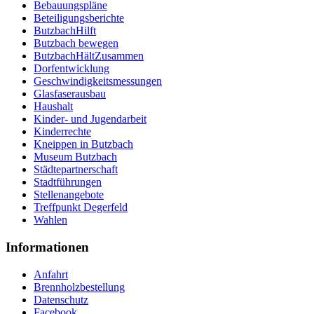
Bebauungspläne
Beteiligungsberichte
ButzbachHilft
Butzbach bewegen
ButzbachHältZusammen
Dorfentwicklung
Geschwindigkeitsmessungen
Glasfaserausbau
Haushalt
Kinder- und Jugendarbeit
Kinderrechte
Kneippen in Butzbach
Museum Butzbach
Städtepartnerschaft
Stadtführungen
Stellenangebote
Treffpunkt Degerfeld
Wahlen
Informationen
Anfahrt
Brennholzbestellung
Datenschutz
Facebook