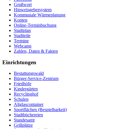
Grußwort
Hinweisgebersystem
Kommunale Wärmeplanung
Konten
Online-Terminbuchung
Stadtplan
Stadtteile
Termine
Webcams
Zahlen, Daten & Fakten
Einrichtungen
Bestattungswald
Bürger-Service-Zentrum
Friedhöfe
Kindergärten
Recyclinghof
Schulen
Altglascontainer
Sportflächen (Bespielbarkeit)
Stadtbüchereien
Standesamt
Grillplätze