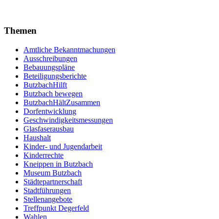
Themen
Amtliche Bekanntmachungen
Ausschreibungen
Bebauungspläne
Beteiligungsberichte
ButzbachHilft
Butzbach bewegen
ButzbachHältZusammen
Dorfentwicklung
Geschwindigkeitsmessungen
Glasfaserausbau
Haushalt
Kinder- und Jugendarbeit
Kinderrechte
Kneippen in Butzbach
Museum Butzbach
Städtepartnerschaft
Stadtführungen
Stellenangebote
Treffpunkt Degerfeld
Wahlen