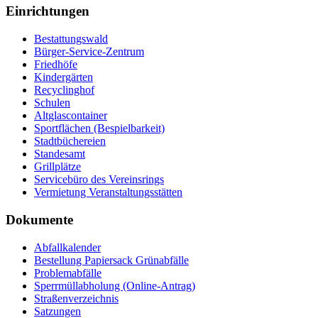
Einrichtungen
Bestattungswald
Bürger-Service-Zentrum
Friedhöfe
Kindergärten
Recyclinghof
Schulen
Altglascontainer
Sportflächen (Bespielbarkeit)
Stadtbüchereien
Standesamt
Grillplätze
Servicebüro des Vereinsrings
Vermietung Veranstaltungsstätten
Dokumente
Abfallkalender
Bestellung Papiersack Grünabfälle
Problemabfälle
Sperrmüllabholung (Online-Antrag)
Straßenverzeichnis
Satzungen