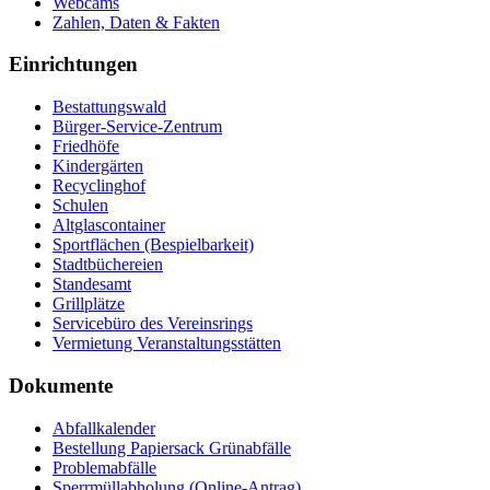
Webcams
Zahlen, Daten & Fakten
Einrichtungen
Bestattungswald
Bürger-Service-Zentrum
Friedhöfe
Kindergärten
Recyclinghof
Schulen
Altglascontainer
Sportflächen (Bespielbarkeit)
Stadtbüchereien
Standesamt
Grillplätze
Servicebüro des Vereinsrings
Vermietung Veranstaltungsstätten
Dokumente
Abfallkalender
Bestellung Papiersack Grünabfälle
Problemabfälle
Sperrmüllabholung (Online-Antrag)