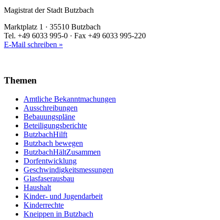
Magistrat der Stadt Butzbach
Marktplatz 1 · 35510 Butzbach
Tel. +49 6033 995-0 · Fax +49 6033 995-220
E-Mail schreiben »
Themen
Amtliche Bekanntmachungen
Ausschreibungen
Bebauungspläne
Beteiligungsberichte
ButzbachHilft
Butzbach bewegen
ButzbachHältZusammen
Dorfentwicklung
Geschwindigkeitsmessungen
Glasfaserausbau
Haushalt
Kinder- und Jugendarbeit
Kinderrechte
Kneippen in Butzbach