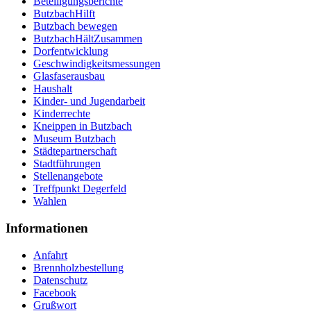
Beteiligungsberichte
ButzbachHilft
Butzbach bewegen
ButzbachHältZusammen
Dorfentwicklung
Geschwindigkeitsmessungen
Glasfaserausbau
Haushalt
Kinder- und Jugendarbeit
Kinderrechte
Kneippen in Butzbach
Museum Butzbach
Städtepartnerschaft
Stadtführungen
Stellenangebote
Treffpunkt Degerfeld
Wahlen
Informationen
Anfahrt
Brennholzbestellung
Datenschutz
Facebook
Grußwort