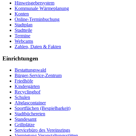
Hinweisgebersystem
Kommunale Wärmeplanung
Konten
Online-Terminbuchung
Stadtplan
Stadtteile
Termine
Webcams
Zahlen, Daten & Fakten
Einrichtungen
Bestattungswald
Bürger-Service-Zentrum
Friedhöfe
Kindergärten
Recyclinghof
Schulen
Altglascontainer
Sportflächen (Bespielbarkeit)
Stadtbüchereien
Standesamt
Grillplätze
Servicebüro des Vereinsrings
Vermietung Veranstaltungsstätten