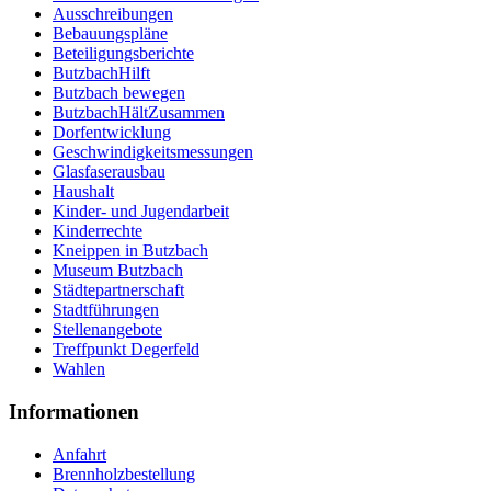
Ausschreibungen
Bebauungspläne
Beteiligungsberichte
ButzbachHilft
Butzbach bewegen
ButzbachHältZusammen
Dorfentwicklung
Geschwindigkeitsmessungen
Glasfaserausbau
Haushalt
Kinder- und Jugendarbeit
Kinderrechte
Kneippen in Butzbach
Museum Butzbach
Städtepartnerschaft
Stadtführungen
Stellenangebote
Treffpunkt Degerfeld
Wahlen
Informationen
Anfahrt
Brennholzbestellung