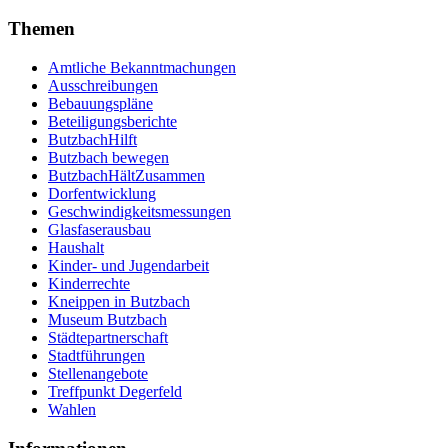
Themen
Amtliche Bekanntmachungen
Ausschreibungen
Bebauungspläne
Beteiligungsberichte
ButzbachHilft
Butzbach bewegen
ButzbachHältZusammen
Dorfentwicklung
Geschwindigkeitsmessungen
Glasfaserausbau
Haushalt
Kinder- und Jugendarbeit
Kinderrechte
Kneippen in Butzbach
Museum Butzbach
Städtepartnerschaft
Stadtführungen
Stellenangebote
Treffpunkt Degerfeld
Wahlen