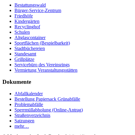
Bestattungswald
Bürger-Service-Zentrum
Friedhöfe
Kindergärten
Recyclinghof
Schulen
Altglascontainer
Sportflächen (Bespielbarkeit)
Stadtbüchereien
Standesamt
Grillplätze
Servicebüro des Vereinsrings
Vermietung Veranstaltungsstätten
Dokumente
Abfallkalender
Bestellung Papiersack Grünabfälle
Problemabfälle
Sperrmüllabholung (Online-Antrag)
Straßenverzeichnis
Satzungen
mehr…