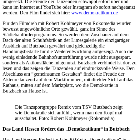
umgesetzt. Die Freude der Tanzenden schwappt sofort über und
kann im Internet auf YouTube oder Instagram ab sofort nachgetanzt
werden. Den Film findet sich hier:
www.demokratikum.de
Für den Filmdreh mit Robert Kohlmeyer von Rokomedia wurden
bewusst ungewöhnliche Orte gewählt, ganz im Sinne des
Städtebauförderprogramms. So werden dem Zuschauer auf dem
Dach der alten Schuhfabrik an der Limesgalerie ein einzigartiger
Ausblick auf Butzbach gewährt und gleichzeitig die
Handlungsbedarfe für die Weiterentwicklung aufgezeigt. Auch die
wenig einladende Bahnhofsunterführung wurde nicht ausgespart,
sondern als Aktionsfläche mitgenutzt. Butzbach verbindet ist dort zu
lesen und das zeigen die Tanzenden auf eindrucksvolle Weise. Den
Abschluss am “gemeinsamen Gestalten“ findet die Freude der
Akteure tanzend auf dem Marktbrunnen, mit direkter Sicht auf das
Rathaus, mitten auf dem Marktplatz, wo die Demokratie in
Butzbach zu Hause ist.
Die Tanzsportgruppe Remix vom TSV Butzbach zeigt
wie Demokratie sich anfühlt, wenn man den Kopf mal
ausschaltet. Foto: Robert Kohlmeyer (Rokomedia)
Das Land Hessen fördert das „Demokratikum“ in Butzbach
Das Land Hessen fördert im Jahr 2023 ein „Demokratikum“ in