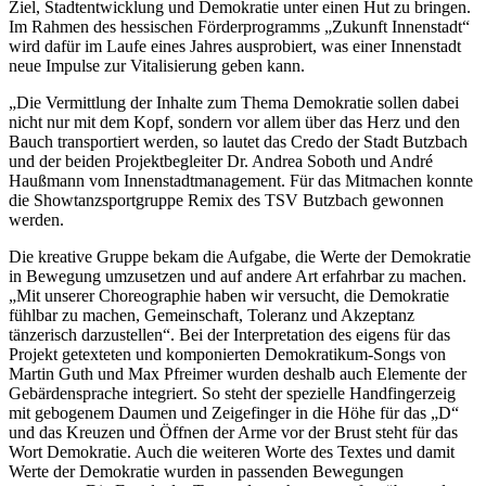
Ziel, Stadtentwicklung und Demokratie unter einen Hut zu bringen.
Im Rahmen des hessischen Förderprogramms „Zukunft Innenstadt“
wird dafür im Laufe eines Jahres ausprobiert, was einer Innenstadt
neue Impulse zur Vitalisierung geben kann.
„Die Vermittlung der Inhalte zum Thema Demokratie sollen dabei
nicht nur mit dem Kopf, sondern vor allem über das Herz und den
Bauch transportiert werden, so lautet das Credo der Stadt Butzbach
und der beiden Projektbegleiter Dr. Andrea Soboth und André
Haußmann vom Innenstadtmanagement. Für das Mitmachen konnte
die Showtanzsportgruppe Remix des TSV Butzbach gewonnen
werden.
Die kreative Gruppe bekam die Aufgabe, die Werte der Demokratie
in Bewegung umzusetzen und auf andere Art erfahrbar zu machen.
„Mit unserer Choreographie haben wir versucht, die Demokratie
fühlbar zu machen, Gemeinschaft, Toleranz und Akzeptanz
tänzerisch darzustellen“. Bei der Interpretation des eigens für das
Projekt getexteten und komponierten Demokratikum-Songs von
Martin Guth und Max Pfreimer wurden deshalb auch Elemente der
Gebärdensprache integriert. So steht der spezielle Handfingerzeig
mit gebogenem Daumen und Zeigefinger in die Höhe für das „D“
und das Kreuzen und Öffnen der Arme vor der Brust steht für das
Wort Demokratie. Auch die weiteren Worte des Textes und damit
Werte der Demokratie wurden in passenden Bewegungen