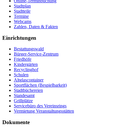
Online-Terminbuchung
Stadtplan
Stadtteile
Termine
Webcams
Zahlen, Daten & Fakten
Einrichtungen
Bestattungswald
Bürger-Service-Zentrum
Friedhöfe
Kindergärten
Recyclinghof
Schulen
Altglascontainer
Sportflächen (Bespielbarkeit)
Stadtbüchereien
Standesamt
Grillplätze
Servicebüro des Vereinsrings
Vermietung Veranstaltungsstätten
Dokumente