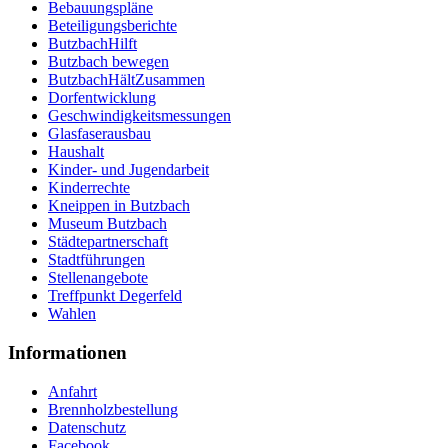
Bebauungspläne
Beteiligungsberichte
ButzbachHilft
Butzbach bewegen
ButzbachHältZusammen
Dorfentwicklung
Geschwindigkeitsmessungen
Glasfaserausbau
Haushalt
Kinder- und Jugendarbeit
Kinderrechte
Kneippen in Butzbach
Museum Butzbach
Städtepartnerschaft
Stadtführungen
Stellenangebote
Treffpunkt Degerfeld
Wahlen
Informationen
Anfahrt
Brennholzbestellung
Datenschutz
Facebook