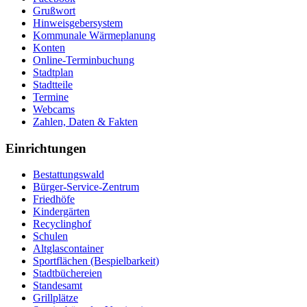
Grußwort
Hinweisgebersystem
Kommunale Wärmeplanung
Konten
Online-Terminbuchung
Stadtplan
Stadtteile
Termine
Webcams
Zahlen, Daten & Fakten
Einrichtungen
Bestattungswald
Bürger-Service-Zentrum
Friedhöfe
Kindergärten
Recyclinghof
Schulen
Altglascontainer
Sportflächen (Bespielbarkeit)
Stadtbüchereien
Standesamt
Grillplätze