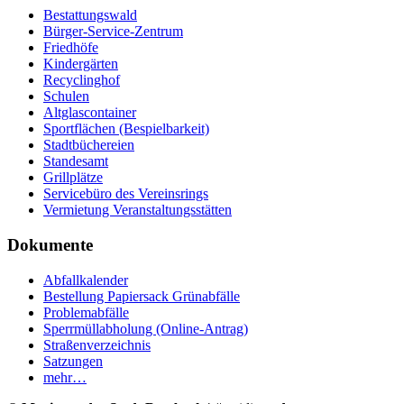
Bestattungswald
Bürger-Service-Zentrum
Friedhöfe
Kindergärten
Recyclinghof
Schulen
Altglascontainer
Sportflächen (Bespielbarkeit)
Stadtbüchereien
Standesamt
Grillplätze
Servicebüro des Vereinsrings
Vermietung Veranstaltungsstätten
Dokumente
Abfallkalender
Bestellung Papiersack Grünabfälle
Problemabfälle
Sperrmüllabholung (Online-Antrag)
Straßenverzeichnis
Satzungen
mehr…