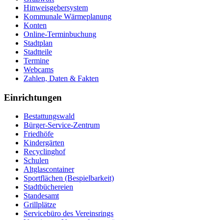
Hinweisgebersystem
Kommunale Wärmeplanung
Konten
Online-Terminbuchung
Stadtplan
Stadtteile
Termine
Webcams
Zahlen, Daten & Fakten
Einrichtungen
Bestattungswald
Bürger-Service-Zentrum
Friedhöfe
Kindergärten
Recyclinghof
Schulen
Altglascontainer
Sportflächen (Bespielbarkeit)
Stadtbüchereien
Standesamt
Grillplätze
Servicebüro des Vereinsrings