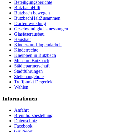
Beteiligungsberichte
ButzbachHilft
Butzbach bewegen
ButzbachHältZusammen
Dorfentwicklung
Geschwindigkeitsmessungen
Glasfaserausbau
Haushalt
Kinder- und Jugendarbeit
Kinderrechte
Kneippen in Butzbach
Museum Butzbach
Städtepartnerschaft
Stadtführungen
Stellenangebote
Treffpunkt Degerfeld
Wahlen
Informationen
Anfahrt
Brennholzbestellung
Datenschutz
Facebook
Grußwort