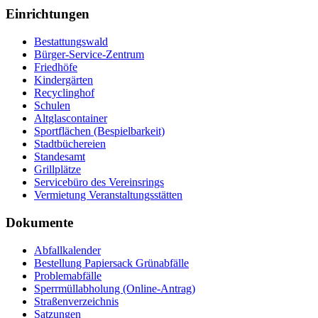
Einrichtungen
Bestattungswald
Bürger-Service-Zentrum
Friedhöfe
Kindergärten
Recyclinghof
Schulen
Altglascontainer
Sportflächen (Bespielbarkeit)
Stadtbüchereien
Standesamt
Grillplätze
Servicebüro des Vereinsrings
Vermietung Veranstaltungsstätten
Dokumente
Abfallkalender
Bestellung Papiersack Grünabfälle
Problemabfälle
Sperrmüllabholung (Online-Antrag)
Straßenverzeichnis
Satzungen