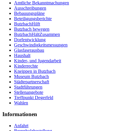
Amtliche Bekanntmachungen
Ausschreibungen
Bebauungspläne
Beteiligungsberichte
ButzbachHilft
Butzbach bewegen
ButzbachHältZusammen
Dorfentwicklung
Geschwindigkeitsmessungen
Glasfaserausbau
Haushalt
Kinder- und Jugendarbeit
Kinderrechte
Kneippen in Butzbach
Museum Butzbach
Städtepartnerschaft
Stadtführungen
Stellenangebote
Treffpunkt Degerfeld
Wahlen
Informationen
Anfahrt
Brennholzbestellung