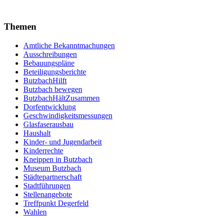
Themen
Amtliche Bekanntmachungen
Ausschreibungen
Bebauungspläne
Beteiligungsberichte
ButzbachHilft
Butzbach bewegen
ButzbachHältZusammen
Dorfentwicklung
Geschwindigkeitsmessungen
Glasfaserausbau
Haushalt
Kinder- und Jugendarbeit
Kinderrechte
Kneippen in Butzbach
Museum Butzbach
Städtepartnerschaft
Stadtführungen
Stellenangebote
Treffpunkt Degerfeld
Wahlen