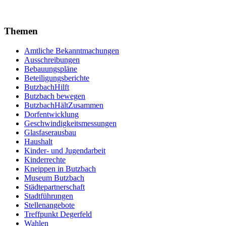
Themen
Amtliche Bekanntmachungen
Ausschreibungen
Bebauungspläne
Beteiligungsberichte
ButzbachHilft
Butzbach bewegen
ButzbachHältZusammen
Dorfentwicklung
Geschwindigkeitsmessungen
Glasfaserausbau
Haushalt
Kinder- und Jugendarbeit
Kinderrechte
Kneippen in Butzbach
Museum Butzbach
Städtepartnerschaft
Stadtführungen
Stellenangebote
Treffpunkt Degerfeld
Wahlen