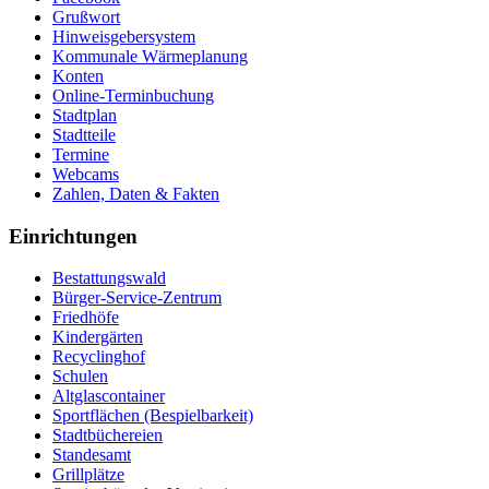
Grußwort
Hinweisgebersystem
Kommunale Wärmeplanung
Konten
Online-Terminbuchung
Stadtplan
Stadtteile
Termine
Webcams
Zahlen, Daten & Fakten
Einrichtungen
Bestattungswald
Bürger-Service-Zentrum
Friedhöfe
Kindergärten
Recyclinghof
Schulen
Altglascontainer
Sportflächen (Bespielbarkeit)
Stadtbüchereien
Standesamt
Grillplätze