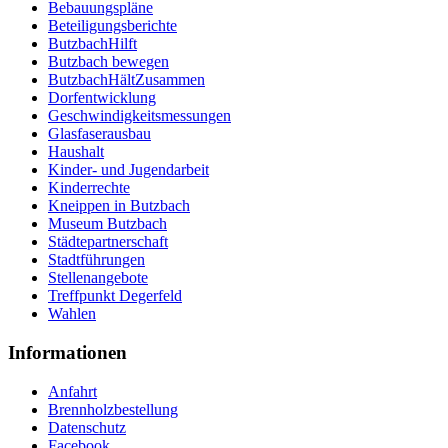
Bebauungspläne
Beteiligungsberichte
ButzbachHilft
Butzbach bewegen
ButzbachHältZusammen
Dorfentwicklung
Geschwindigkeitsmessungen
Glasfaserausbau
Haushalt
Kinder- und Jugendarbeit
Kinderrechte
Kneippen in Butzbach
Museum Butzbach
Städtepartnerschaft
Stadtführungen
Stellenangebote
Treffpunkt Degerfeld
Wahlen
Informationen
Anfahrt
Brennholzbestellung
Datenschutz
Facebook