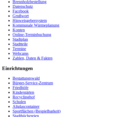
Brennholzbestellung
Datenschutz
Facebook
Grußwort
Hinweisgebersystem
Kommunale Wärmeplanung
Konten
Online-Terminbuchung
Stadtplan
Stadtteile
Termine
Webcams
Zahlen, Daten & Fakten
Einrichtungen
Bestattungswald
Bürger-Service-Zentrum
Friedhöfe
Kindergärten
Recyclinghof
Schulen
Altglascontainer
Sportflächen (Bespielbarkeit)
Stadtbüchereien