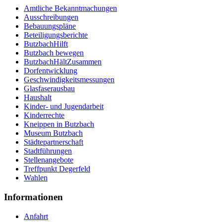
Amtliche Bekanntmachungen
Ausschreibungen
Bebauungspläne
Beteiligungsberichte
ButzbachHilft
Butzbach bewegen
ButzbachHältZusammen
Dorfentwicklung
Geschwindigkeitsmessungen
Glasfaserausbau
Haushalt
Kinder- und Jugendarbeit
Kinderrechte
Kneippen in Butzbach
Museum Butzbach
Städtepartnerschaft
Stadtführungen
Stellenangebote
Treffpunkt Degerfeld
Wahlen
Informationen
Anfahrt