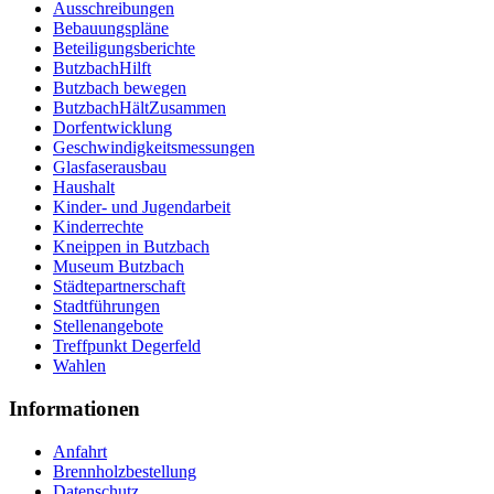
Ausschreibungen
Bebauungspläne
Beteiligungsberichte
ButzbachHilft
Butzbach bewegen
ButzbachHältZusammen
Dorfentwicklung
Geschwindigkeitsmessungen
Glasfaserausbau
Haushalt
Kinder- und Jugendarbeit
Kinderrechte
Kneippen in Butzbach
Museum Butzbach
Städtepartnerschaft
Stadtführungen
Stellenangebote
Treffpunkt Degerfeld
Wahlen
Informationen
Anfahrt
Brennholzbestellung
Datenschutz