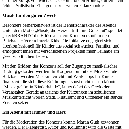
darunter Songs von Michael Jackson und den Hollies, dürfen nicht
fehlen. Solistische Einlagen setzen weitere Glanzpunkte.
Musik für den guten Zweck
Besonders bemerkenswert ist der Benefizcharakter des Abends.
Unter dem Motto „Musik, die Herzen trifft und Gutes tut“ spendet
„blechBRAND“ die Erlöse aus dem Kartenverkauf an den
Butzbacher Verein Puzzle Kids. Die Initiative engagiert sich
überkonfessionell für Kinder aus sozial schwachen Familien und
ermöglicht ihnen mit verschiedenen Projekten mehr Teilhabe am
gesellschaftlichen Leben.
Mit den Erlösen des Konzerts soll der Zugang zu musikalischer
Bildung gefördert werden. In Kooperation mit der Musikschule
Butzbach werden Musikunterricht und Workshops für Kinder
finanziert, die sich diese Erfahrungen sonst nicht leisten könnten.
„Musik gehört in Kinderhände“, lautet dabei das Credo der
Veranstalter. Gerade angesichts der Kürzungen im schulischen
Musikunterricht wollen Stadt, Kulturamt und Orchester ein starkes
Zeichen setzen.
Ein Abend mit Humor und Herz
Für die Moderation des Konzerts konnte Martin Guth gewonnen
werden. Der Kabarettist, Autor und Kolumnist wird die Gäste mit