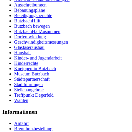
Ausschreibungen
Bebauungspläne
Beteiligungsberichte
ButzbachHilft
Butzbach bewegen
ButzbachHältZusammen
Dorfentwicklung
Geschwindigkeitsmessungen
Glasfaserausbau
Haushalt
Kinder- und Jugendarbeit
Kinderrechte
Kneippen in Butzbach
Museum Butzbach
Städtepartnerschaft
Stadtführungen
Stellenangebote
Treffpunkt Degerfeld
Wahlen
Informationen
Anfahrt
Brennholzbestellung