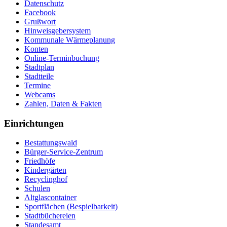
Datenschutz
Facebook
Grußwort
Hinweisgebersystem
Kommunale Wärmeplanung
Konten
Online-Terminbuchung
Stadtplan
Stadtteile
Termine
Webcams
Zahlen, Daten & Fakten
Einrichtungen
Bestattungswald
Bürger-Service-Zentrum
Friedhöfe
Kindergärten
Recyclinghof
Schulen
Altglascontainer
Sportflächen (Bespielbarkeit)
Stadtbüchereien
Standesamt