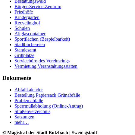
Bestattungswald
Bürger-Service-Zentrum
Friedhöfe
Kindergärten
Recyclinghof
Schulen
Altglascontainer
Sportflächen (Bespielbarkeit)
Stadtbüchereien
Standesamt
Grillplätze
Servicebüro des Vereinsrings
Vermietung Veranstaltungsstätten
Dokumente
Abfallkalender
Bestellung Papiersack Grünabfälle
Problemabfälle
Sperrmüllabholung (Online-Antrag)
Straßenverzeichnis
Satzungen
mehr…
© Magistrat der Stadt Butzbach |
#weidig
stadt