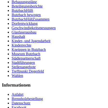
Bebauungspläne
Beteiligungsberichte
ButzbachHilft
Butzbach bewegen
ButzbachHältZusammen
Dorfentwicklung
Geschwindigkeitsmessungen
Glasfaserausbau
Haushalt
Kinder- und Jugendarbeit
Kinderrechte
Kneippen in Butzbach
Museum Butzbach
Städtepartnerschaft
Stadtführungen
Stellenangebote
Treffpunkt Degerfeld
Wahlen
Informationen
Anfahrt
Brennholzbestellung
Datenschutz
Facebook