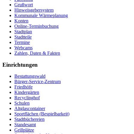
Grußwort
Hinweisgebersystem
Kommunale Wärmeplanung
Konten
Online-Terminbuchung
Stadtplan
Stadtteile
Termine
Webcams
Zahlen, Daten & Fakten
Einrichtungen
Bestattungswald
Bürger-Service-Zentrum
Friedhöfe
Kindergärten
Recyclinghof
Schulen
Altglascontainer
Sportflächen (Bespielbarkeit)
Stadtbüchereien
Standesamt
Grillplätze