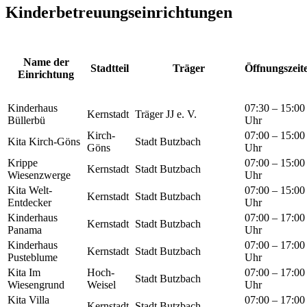
Kinderbetreuungseinrichtungen
Name der
Stadtteil
Träger
Öffnungszeit
Einrichtung
Kinderhaus
07:30 – 15:00
Kernstadt
Träger JJ e. V.
Büllerbü
Uhr
Kirch-
07:00 – 15:00
Kita Kirch-Göns
Stadt Butzbach
Göns
Uhr
Krippe
07:00 – 15:00
Kernstadt
Stadt Butzbach
Wiesenzwerge
Uhr
Kita Welt-
07:00 – 15:00
Kernstadt
Stadt Butzbach
Entdecker
Uhr
Kinderhaus
07:00 – 17:00
Kernstadt
Stadt Butzbach
Panama
Uhr
Kinderhaus
07:00 – 17:00
Kernstadt
Stadt Butzbach
Pusteblume
Uhr
Kita Im
Hoch-
07:00 – 17:00
Stadt Butzbach
Wiesengrund
Weisel
Uhr
Kita Villa
07:00 – 17:00
Kernstadt
Stadt Butzbach