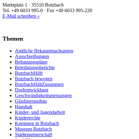
Marktplatz 1 · 35510 Butzbach
Tel. +49 6033 995-0 · Fax +49 6033 995-220
E-Mail schreiben »
Themen
Amtliche Bekanntmachungen
Ausschreibungen
Bebauungspläne
Beteiligungsberichte
ButzbachHilft
Butzbach bewegen
ButzbachHältZusammen
Dorfentwicklung
Geschwindigkeitsmessungen
Glasfaserausbau
Haushalt
Kinder- und Jugendarbeit
Kinderrechte
Kneippen in Butzbach
Museum Butzbach
Städtepartnerschaft