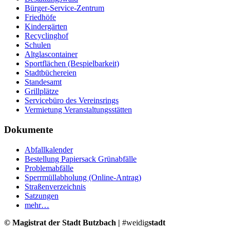
Bürger-Service-Zentrum
Friedhöfe
Kindergärten
Recyclinghof
Schulen
Altglascontainer
Sportflächen (Bespielbarkeit)
Stadtbüchereien
Standesamt
Grillplätze
Servicebüro des Vereinsrings
Vermietung Veranstaltungsstätten
Dokumente
Abfallkalender
Bestellung Papiersack Grünabfälle
Problemabfälle
Sperrmüllabholung (Online-Antrag)
Straßenverzeichnis
Satzungen
mehr…
© Magistrat der Stadt Butzbach |
#weidig
stadt