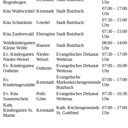
Regenbogen
Uhr
07:00 – 17:00
Kita Waldwichtel
Kernstadt
Stadt Butzbach
Uhr
07:30 – 15:00
Kita Schatzkiste
Griedel
Stadt Butzbach
Uhr
07:30 – 15:00
Kita Zauberwald
Ebersgöns
Stadt Butzbach
Uhr
Waldkindergarten
08:00 – 14:00
Hausen
Stadt Butzbach
Kleine Wölfe
Uhr
Ev. Kindergarten
Nieder-
Evangelisches Dekanat
07:30 – 17:00
Nieder-Weisel
Weisel
Wetterau
Uhr
Ev. Kindergarten
Evangelisches Dekanat
07:00 – 16:00
Ostheim
Ostheim
Wetterau
Uhr
Evangelische
Ev.
07:00 – 17:00
Kernstadt
Markuskirchengemeinde
Kindertagesstädte
Uhr
Butzbach
Ev. Kita
Pohl-
Evangelisches Dekanat
07:30 – 16:30
Sonnenschein
Göns
Wetterau
Uhr
Kath.
Kath. Kirchengemeinde
07:00 – 17:00
Kindergarten St.
Kernstadt
St. Gottfried
Uhr
Martin