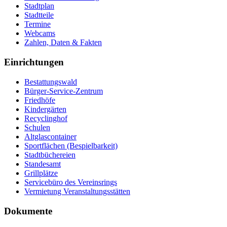
Stadtplan
Stadtteile
Termine
Webcams
Zahlen, Daten & Fakten
Einrichtungen
Bestattungswald
Bürger-Service-Zentrum
Friedhöfe
Kindergärten
Recyclinghof
Schulen
Altglascontainer
Sportflächen (Bespielbarkeit)
Stadtbüchereien
Standesamt
Grillplätze
Servicebüro des Vereinsrings
Vermietung Veranstaltungsstätten
Dokumente